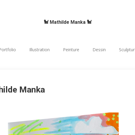
🐩 Mathilde Manka 🐩
Portfolio
Illustration
Peinture
Dessin
Sculptu
hilde Manka