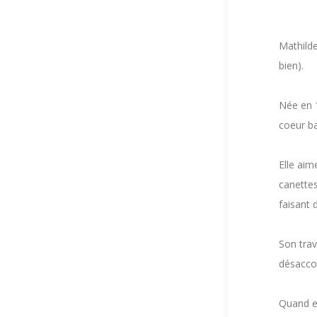
Mathilde
bien).
Née en 
coeur ba
Elle aim
canettes
faisant
Son trav
désacco
Quand el