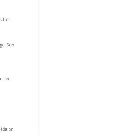
s très
ge. Son
tes en
édition,